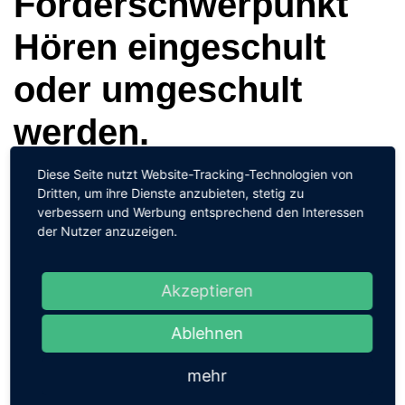
Förderschwerpunkt
Hören eingeschult
oder umgeschult
werden.
Diese Seite nutzt Website-Tracking-Technologien von
Antwort
Dritten, um ihre Dienste anzubieten, stetig zu
Für die Aufnahme an der Förderschule ist ein
verbessern und Werbung entsprechend den Interessen
der Nutzer anzuzeigen.
Fördergutachten zum Förderschwerpunkt Hören
Voraussetzung. Das Gutachten muss über die
zuständige Regelschule beantragt werden.
Akzeptieren
Bei Fragen wenden Sie sich an die Beratungsstelle
Ablehnen
für pädagogische Audiologie.
mehr
Kategorie