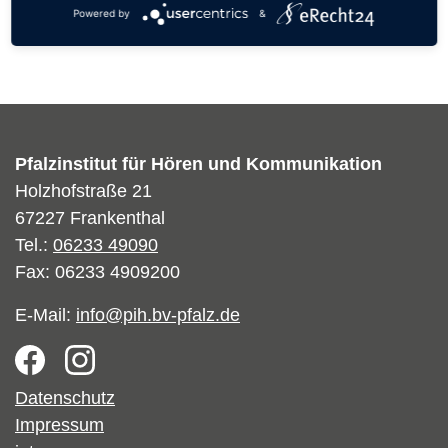
Beratung
Powered by
&
Organisatorisches
Pfalzinstitut für Hören und Kommunikation
Holzhofstraße 21
67227 Frankenthal
Tel.:
06233 49090
Fax: 06233 4909200
E-Mail:
info@pih.bv-pfalz.de
Footer
Datenschutz
Impressum