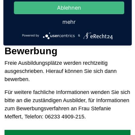
Ablehnen
sorgfältiges zuverlässiges Arbeiten
Befähigung zum Planen und organisieren
mehr
Freude an der Arbeit im Team und mit Kunden
Bereitschaft zur Fortbildung
Powered by
&
Bewerbung
Freie Ausbildungsplätze werden rechtzeitig
ausgeschrieben. Hierauf können Sie sich dann
bewerben.
Für weitere fachliche Informationen wenden Sie sich
bitte an die zuständigen Ausbilder, für Informationen
zum Bewerbungsverfahren an Frau Stefanie
Meffert, Telefon: 06233 4909-215.