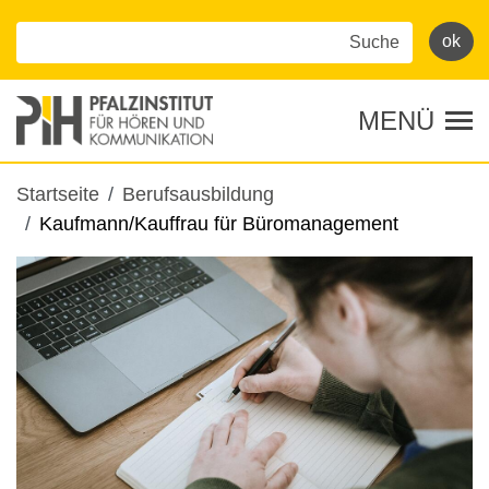
Direkt
zum
Inhalt
MENÜ
Tog
Pfadnavigation
Startseite
Berufsausbildung
Kaufmann/Kauffrau für Büromanagement
Bild