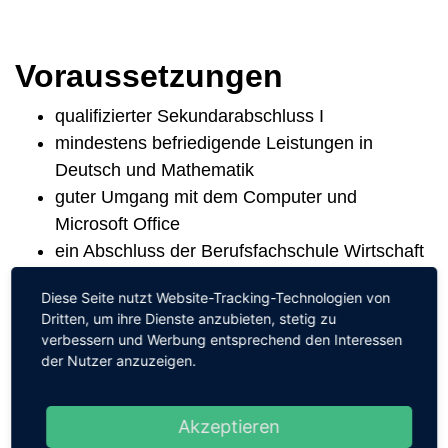
Voraussetzungen
qualifizierter Sekundarabschluss I
mindestens befriedigende Leistungen in
Deutsch und Mathematik
guter Umgang mit dem Computer und
Microsoft Office
ein Abschluss der Berufsfachschule Wirtschaft
und Verwaltung wäre von Vorteil
Diese Seite nutzt Website-Tracking-Technologien von
Dritten, um ihre Dienste anzubieten, stetig zu
Fähigkeiten und
verbessern und Werbung entsprechend den Interessen
der Nutzer anzuzeigen.
Interessen
gute Ausdrucksweise (z. B. beim Schreiben
Akzeptieren
von Briefen und Protokollen und am Telefon)